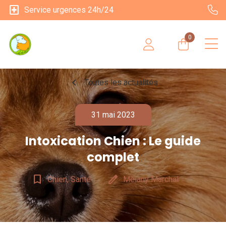
local_hospital
Service urgences 24h/24
0
chevron_left
Toutes les actualités
31 mai 2023
Intoxication Chien : Le guide
complet
bookmark_border
edit
Chien, Santé
Mélany Marchal