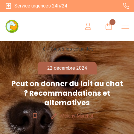
local_hospital
Service urgences 24h/24
0
chevron_left
Toutes les actualités
22 décembre 2024
Peut on donner du lait au chat
? Recommandations et
alternatives
bookmark_border
edit
Mélany Marchal